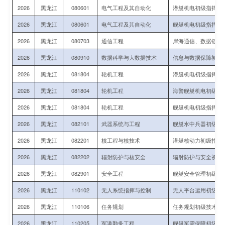
2026
黑龙江
080601
电气工程及其自动化
潜艇机电初级指挥与
2026
黑龙江
080601
电气工程及其自动化
舰艇机电初级指挥与
2026
黑龙江
080703
通信工程
岸海通信、数据链初
2026
黑龙江
080910
数据科学与大数据技术
信息与数据保障初级
2026
黑龙江
081804
轮机工程
潜艇机电初级指挥与
2026
黑龙江
081804
轮机工程
海警舰艇机电初级指
2026
黑龙江
081804
轮机工程
舰艇机电初级指挥与
2026
黑龙江
082101
武器系统与工程
舰艇水中兵器初级技
2026
黑龙江
082201
核工程与核技术
潜艇核动力初级指挥
2026
黑龙江
082202
辐射防护与核安全
辐射防护与安全初级
2026
黑龙江
082901
安全工程
舰艇安全管理初级指
2026
黑龙江
110102
无人系统指挥与控制
无人平台运用初级指
2026
黑龙江
110106
任务规划
任务规划初级技术军
2026
黑龙江
110205
军港勤务工程
舰艇军需保障初级指