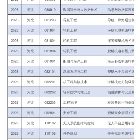
2026
河北
080910
数据科学与大数据技术
信息与数据保障初级
2026
河北
081203
导航工程
导航、岸海通信初级
2026
河北
081804
轮机工程
潜艇机电初级指挥与
2026
河北
081804
轮机工程
海警舰艇机电初级指
2026
河北
081804
轮机工程
舰艇机电初级指挥与
2026
河北
081901
船舶与海洋工程
海运补给初级指挥军
2026
河北
082101
武器系统与工程
舰艇水中兵器初级技
2026
河北
082201
核工程与核技术
潜艇核动力初级指挥
2026
河北
082202
辐射防护与核安全
辐射防护与安全初级
2026
河北
082203
工程物理
核装备运用与保障初
2026
河北
082901
安全工程
舰艇安全管理初级指
2026
河北
110102
无人系统指挥与控制
无人平台运用初级指
2026
河北
110106
任务规划
任务规划初级技术军