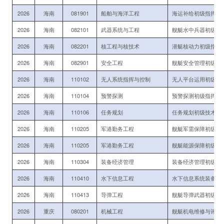
2026
海南
081901
船舶与海洋工程
海运补给初级指挥军
2026
海南
082101
武器系统与工程
舰艇水中兵器初级技
2026
海南
082201
核工程与核技术
潜艇核动力初级指挥
2026
海南
082901
安全工程
舰艇安全管理初级指
2026
海南
110102
无人系统指挥与控制
无人平台运用初级指
2026
海南
110104
预警探测
预警探测初级指挥与
2026
海南
110106
任务规划
任务规划初级技术军
2026
海南
110205
军港勤务工程
舰艇军需保障初级指
2026
海南
110205
军港勤务工程
舰艇能源保障初级指
2026
海南
110304
装备经济管理
装备经济管理初级技
2026
海南
110410
水下信息工程
水下信息系统装备运
2026
海南
110413
导弹工程
舰艇导弹武器初级技
2026
重庆
080201
机械工程
舰艇机电维修与评估