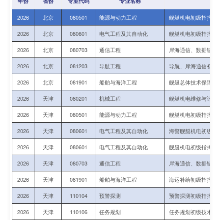
年份
省份
专业代码
专业名称
培
2026
北京
080501
能源与动力工程
舰艇机电初级指挥与
2026
北京
080601
电气工程及其自动化
舰艇机电初级指挥与
2026
北京
080703
通信工程
岸海通信、数据链初
2026
北京
081203
导航工程
导航、岸海通信初级
2026
北京
081901
船舶与海洋工程
舰艇总体技术保障初
2026
天津
080201
机械工程
舰艇机电维修与评估
2026
天津
080501
能源与动力工程
舰艇机电初级指挥与
2026
天津
080601
电气工程及其自动化
海警舰艇机电初级指
2026
天津
080601
电气工程及其自动化
舰艇机电初级指挥与
2026
天津
080703
通信工程
岸海通信、数据链初
2026
天津
081901
船舶与海洋工程
海运补给初级指挥军
2026
天津
110104
预警探测
预警探测初级指挥与
2026
天津
110106
任务规划
任务规划初级技术军