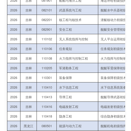
2026
吉林
081901
船舶与海洋工程
海运补给初级指挥军
2026
吉林
082101
武器系统与工程
舰艇水中兵器初级技
2026
吉林
082201
核工程与核技术
潜艇核动力初级指挥
2026
吉林
082901
安全工程
舰艇安全管理初级指
2026
吉林
110102
无人系统指挥与控制
无人平台运用初级指
2026
吉林
110106
任务规划
任务规划初级技术军
2026
吉林
110108
火力指挥与控制工程
火力指挥与控制初级
2026
吉林
110205
军港勤务工程
舰艇军需保障初级指
2026
吉林
110301
装备保障
装备保障初级技术军
2026
吉林
110410
水下信息工程
水下信息系统装备运
2026
吉林
110413
导弹工程
舰艇导弹武器初级技
2026
吉林
110416
电磁发射工程
电磁发射初级技术军
2026
吉林
110418
隐身工程
综合隐身初级技术军
2026
黑龙江
080501
能源与动力工程
舰艇机电初级指挥与