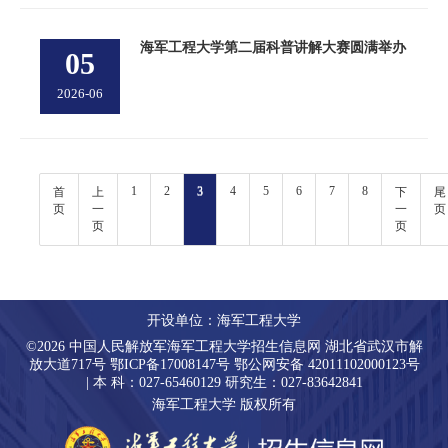
海军工程大学第二届科普讲解大赛圆满举办
05
2026-06
1
2
3
4
5
6
7
8
首
上
下
尾
页
一
一
页
页
页
开设单位：海军工程大学
©2026 中国人民解放军海军工程大学招生信息网 湖北省武汉市解
放大道717号 鄂ICP备17008147号 鄂公网安备 42011102000123号
| 本 科：027-65460129 研究生：027-83642841
海军工程大学 版权所有