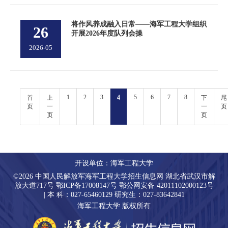
将作风养成融入日常——海军工程大学组织
26
开展2026年度队列会操
2026-05
1
2
3
4
5
6
7
8
首
上
下
尾
页
一
一
页
页
页
开设单位：海军工程大学
©2026 中国人民解放军海军工程大学招生信息网 湖北省武汉市解
放大道717号 鄂ICP备17008147号 鄂公网安备 42011102000123号
| 本 科：027-65460129 研究生：027-83642841
海军工程大学 版权所有